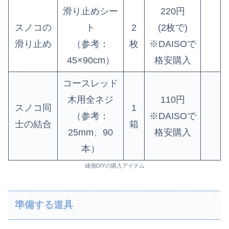
滑り止めシー
220円
スノコの
ト
2
(2枚で)
滑り止め
（参考：
枚
※DAISOで
45×90cm）
格安購入
コースレッド
木用全ネジ
110円
スノコ同
1
（参考：
※DAISOで
士の結合
箱
25mm、90
格安購入
本）
縁側DIYの購入アイテム
準備する道具