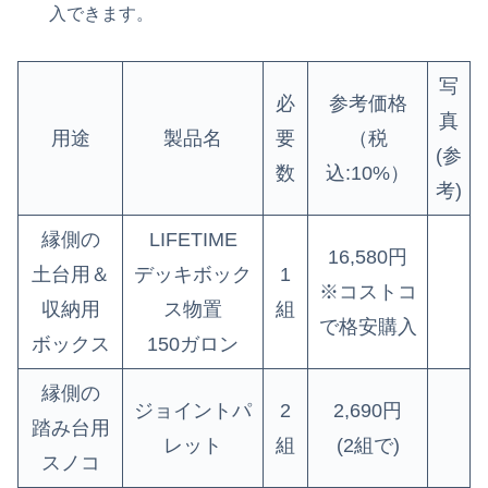
入できます。
写
必
参考価格
真
用途
製品名
要
（税
(参
数
込:10%）
考)
縁側の
LIFETIME
16,580円
土台用＆
デッキボック
1
※コストコ
収納用
ス物置
組
で格安購入
ボックス
150ガロン
縁側の
ジョイントパ
2
2,690円
踏み台用
レット
組
(2組で)
スノコ